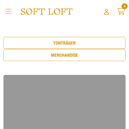
Zum Hauptinhalt springen
0
Home
Merchandise
TONTRÄGER
MERCHANDISE
Lädt ...