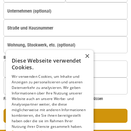
Unternehmen (optional)
Straße und Hausnummer
Wohnung, Stockwerk, etc. (optional)
×
Beispiel: '3.OG links'
Diese Webseite verwendet
Cookies.
PLZ
Stadt
Wir verwenden Cookies, um Inhalte und
Anzeigen zu personalisieren und unseren
Telefonnummer (optional)
Datenverkehr zu analysieren. Wir geben
Informationen über Ihre Nutzung unserer
Falls wir Sie in Bezug auf Ihre Bestellung kontaktieren müssen
Website auch an unsere Werbe- und
Analysepartner weiter, die diese
möglicherweise mit anderen Informationen
Absenden
kombinieren, die Sie ihnen bereitgestellt
haben oder die sie im Rahmen Ihrer
Nutzung ihrer Dienste gesammelt haben.